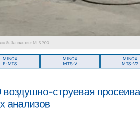
ис & Запчасти
»
MLS 200
MINOX
MINOX
MINOX
E-MTS
MTS-V
MTS-V2
0 воздушно-струевая просеи
х анализов