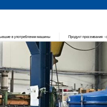
mbler screening machines
& Запчасти
ывшие в употреблении машины
Продукт просеивания - 
& Запчасти
в употреблении машины
просеивания - опросной лист