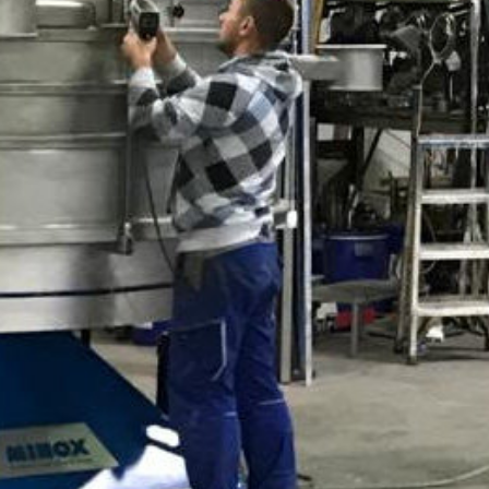
Контакт
Deutsch
English
Polski
Русский
Español
中文
Français
Türkçe