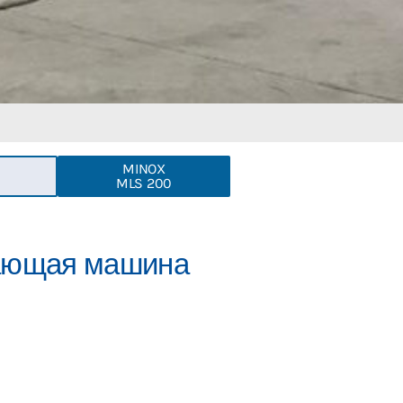
MINOX
MLS 200
вающая машина