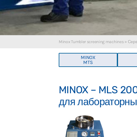
Minox Tumbler screening machines
»
Серв
MINOX
MTS
MINOX – MLS 20
для лабораторны