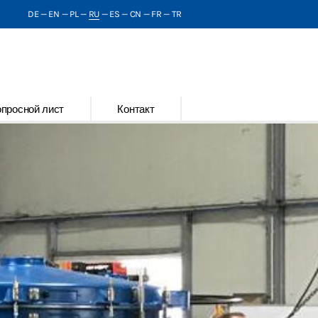
DE
—
EN
—
PL
—
RU
—
ES
—
CN
—
FR
—
TR
опросной лист
Контакт