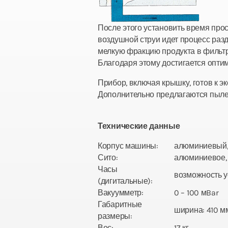
После этого установить время пр
воздушной струи идет процесс раз
мелкую фракцию продукта в фильтр
Благодаря этому достигается опти
Прибор, включая крышку, готов к э
Дополнительно предлагаются пылес
Технические данные
Корпус машины:
алюминиевый,
Сито:
алюминиевое,
Часы
возможность ус
(дигитальные):
Вакуумметр:
0 – 100 мBar
Габаритные
ширина: 410 мм
размеры:
Вес:
17 кг