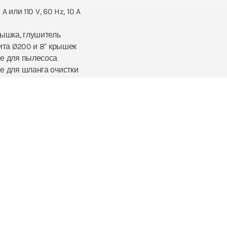
 A или 110 V, 60 Hz, 10 A
ышка, глушитель
ита Ø200 и 8" крышек
е для пылесоса
 для шланга очистки
MINOX Maschinenhandels GmbH
MINOX Siebtechnik GmbH
Detter Mineralien GmbH & Co.KG