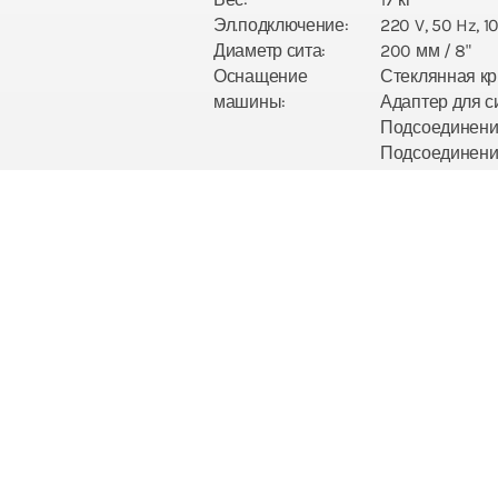
Эл.подключение:
220 V, 50 Hz, 10
Диаметр сита:
200 мм / 8"
Оснащение
Стеклянная кр
машины:
Адаптер для с
Подсоединени
Подсоединение
MINOX SIEBTECHNIK GMBH
Verwaltung
Rheintalstr. 41a
68723 Schwetzingen
Germany
Produktion und Lieferadresse
Düsseldorfer Str. 17 – 19
68219 Mannheim / Rheinau