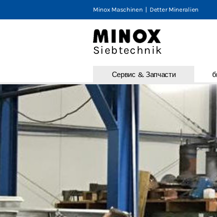
Minox Maschinen
|
Detter Mineralien
Minox Tu
Siebtechnik
Сервис 
MTS
Сервис & Запчасти
б
E-MTS
MTS-V
MTS-V2
MLS 200
Сервис 
бывшие 
Продукт 